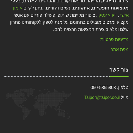
ציפור מייזליק
מקיימת סדנאות קורסים ומפגשים
ליזמים, בעלי
מקצועות חופשיים, אירגונים, נשים והורים.
.ניתן לקיים
אימון
אישי
,
ייעוץ עסקי
. ציפור מקיימת שיתופי פעולה פוריים עם אנשי
מקצוע ומרצים מובילים בתחומם על מנת לספק ללקוחותינו פתרון
שלם ומלא ביצירת המציאות הרצויה להם.
מדיניות פרטיות
מפת אתר
צור קשר
טלפון: 050-5855803
מייל
Tsipor@tsipor.co.il