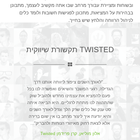
ובשוחות ומציירת עבורך מרחב שבו אתה מקשיב לעצמך, מתבונן
בבהירות על המציאות, מתכונן לפגישות חשובות ולומד כלים
לניהול הרווחה והלחץ שיש בחייך.
TWISTED תקשורת שיווקית
..."לאורך השנים ציפור ליוותה אותנו דרך
הגדילה, רגעי המשבר והשיאים ואפשרה לנו בכל
פעם להמציא את עצמינו מחדש ולהוביל שוק
שהתהווה לנו מתחת לרגליים. היא הביאה איתה
סט ענק של כלים שרק הלך וגדל לאורך השנים
והיא יודעת איך ליצור מרחב בו אין שום ברירה
אלא לצאת רחוק מאיזורי הנוחות ולהבריק"...
אלון מוליאן, קרן פרידמן Twisted