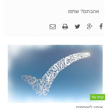
אהבתם? שתפו
קרא עוד
אימון לשותפים