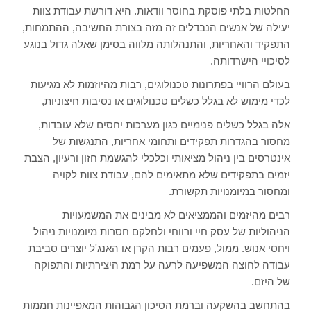
החלטות בלתי פוסקת בחוסר וודאות. היא דורשת עבודת צוות
יעילה של אנשים הנבדלים זה מזה בצורת החשיבה, ההתמחות,
התפקיד והאחריות, והתנהלותה מלווה בסימן שאלה גדול בנוגע
לסיכויי הישרדותה.
בעולם הרוויי בפתרונות טכנולוגים, רבות מהיוזמות לא מגיעות
לכדי מימוש לא בגלל כשלים טכנולוגים או נסיבות חיצוניות,
אלה בגלל כשלים פנימיים כגון מערכות יחסים שלא עובדות,
מחסור בהגדרות תפקידים ותחומי אחריות, התנגשות של
אינטרסים בין ניהול מציאותי וכלכלי להגשמת חזון ורעיון, הצבת
יזמים בתפקידים שלא מתאימים להם, עבודת צוות לקויה
ומחסור במיומנויות תקשורת.
רבים מהיזמים והממציאים לא מבינים את המשמעויות
הניהוליות של עסק חיי ורווחי ולחלקם חסרות מיומנויות ניהול
ויחסי אנוש. ממול, פעמים רבות הקרן או האנג'ל יוצרים סביבת
עבודה לחוצה המשפיעה לרעה על רמת היצירתיות והתפוקה
של היזם.
בהתחשב בהשקעה וברמת הסיכון הגבוהות המאפיינות חממות