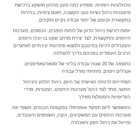
טכנולוגיות ויזמויות, מפתיע כמה מעט מההון מושקע ברכישת
מיומנויות ניהול נשיות כגון: הקשבה, תאום ציפיות, בהירות
בתקשורת וקיומם של יחסי עבודה נקיים ותקינים.
יזמות דורשת ניהול הדוק של לוחות הזמנים, הכספים, מערכות
היחסים והתקשורת, לצד יצירת מרחב שקט בו יוכלו היזמים
והמנהלים להיות במיטבם ולמצוא פתרונות יצירתיים לאתגרים
הרבים העומדים בפניהם בדרך להצלחה.
כתוצאה של 20 שנות עבודה בליווי של סטארטאפיסטים,
אנג'לים ויזמים, פיתחתי מודל עבודה
המתייחס לרווחה האישית של היזם, ניהול הלחץ והניהול
הרגשי, מחד לצד ניהול מערכות היחסים, המטרות, סדרי
העדיפויות והפעולות מאידך
והמאפשר ליזם תפקוד אופטימלי במקומות הנכונים, משפר את
מערכות היחסים עם המשקיעים, הקרן, השותפים והעובדים,
ומייעל את ניהול הזמן והאנרגיה.