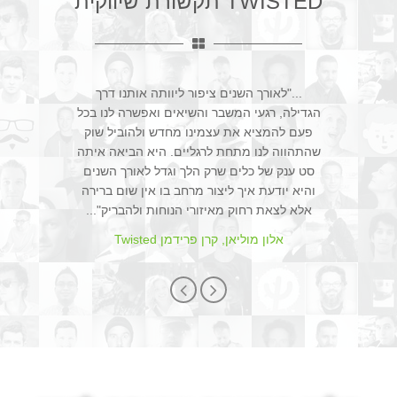
TWISTED תקשורת שיווקית
..."לאורך השנים ציפור ליוותה אותנו דרך
הגדילה, רגעי המשבר והשיאים ואפשרה לנו בכל
פעם להמציא את עצמינו מחדש ולהוביל שוק
שהתהווה לנו מתחת לרגליים. היא הביאה איתה
סט ענק של כלים שרק הלך וגדל לאורך השנים
והיא יודעת איך ליצור מרחב בו אין שום ברירה
אלא לצאת רחוק מאיזורי הנוחות ולהבריק"...
אלון מוליאן, קרן פרידמן Twisted